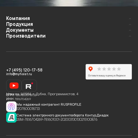
Компания
Продукция
Документы
Производители
+7 (495) 120-17-58
info@myhoist.ru
Москва
,
141984, г. Дубна, Программистов, 4
ОГРН
1207800018733
ИНН
7816704269
Мы надежный контрагент RUSPROFILE
1207800018733
Система электронного документооборота Контур.Диадок
2BM-7816704269-781601001-202003130130215100876