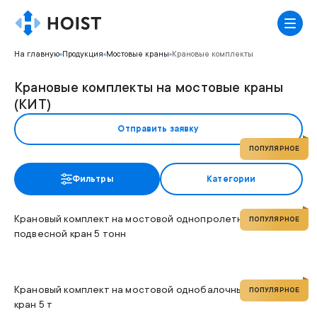
На главную
Продукция
Мостовые краны
Крановые комплекты
Крановые комплекты на мостовые краны
(КИТ)
Отправить заявку
ПОПУЛЯРНОЕ
Грузоподъемность
до 10т
Фильтры
Категории
Высота подъема
48,5м
Пролет
12м
Крановый комплект на мостовой однопролетный
ПОПУЛЯРНОЕ
подвесной кран 5 тонн
Грузоподъемность
до 5т
Высота подъема
12м
Пролет
22,5м
Крановый комплект на мостовой однобалочный опорный
ПОПУЛЯРНОЕ
кран 5 т
Грузоподъемность
до 10т