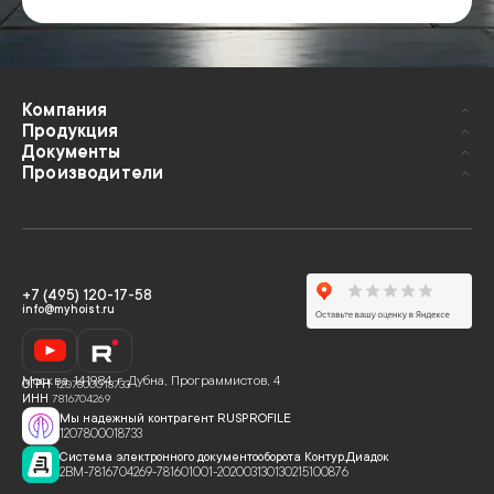
Компания
Продукция
Документы
Производители
+7 (495) 120-17-58
info@myhoist.ru
Москва
,
141984, г. Дубна, Программистов, 4
ОГРН
1207800018733
ИНН
7816704269
Мы надежный контрагент RUSPROFILE
1207800018733
Система электронного документооборота Контур.Диадок
2BM-7816704269-781601001-202003130130215100876