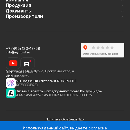
Компания
Продукция
Документы
Производители
+7 (495) 120-17-58
info@myhoist.ru
Москва
,
141984, г. Дубна, Программистов, 4
ОГРН
1207800018733
ИНН
7816704269
Мы надежный контрагент RUSPROFILE
1207800018733
Система электронного документооборота Контур.Диадок
2BM-7816704269-781601001-202003130130215100876
Политика обработки ПДн
Согласие на обработку ПД
Используя данный сайт, вы даете
согласие
Политика использования cookies