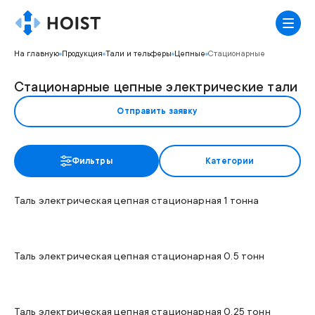
На главную
Продукция
Тали и тельферы
Цепные
Стационарные
Стационарные цепные электрические тали
Отправить заявку
Грузоподъемность
1т
Фильтры
Категории
Высота подъема
6м
Модель
DF10L1-1000H6
Таль электрическая цепная стационарная 1 тонна
Грузоподъемность
0,5т
Высота подъема
6м
Модель
DF5L1-500H6
Таль электрическая цепная стационарная 0.5 тонн
Грузоподъемность
0,25т
Высота подъема
6м
Модель
DF3L1-250H6
Таль электрическая цепная стационарная 0.25 тонн