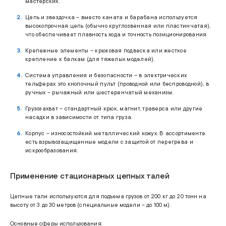
мастерских.
Цепь и звездочка – вместо каната и барабана используется
высокопрочная цепь (обычно круглозвенная или пластинчатая),
что обеспечивает плавность хода и точность позиционирования.
Крепежные элементы – крюковая подвеска или жесткое
крепление к балкам (для тяжелых моделей).
Система управления и безопасности – в электрических
тельферах это кнопочный пульт (проводной или беспроводной), в
ручных – рычажный или шестеренчатый механизм.
Грузозахват – стандартный крюк, магнит, траверса или другие
насадки в зависимости от типа груза.
Корпус – износостойкий металлический кожух. В ассортименте
есть взрывозащищенные модели с защитой от перегрева и
искрообразования.
Применение стационарных цепных талей
Цепные тали используются для подъема грузов от 200 кг до 20 тонн на
высоту от 3 до 30 метров (специальные модели – до 100 м).
Основные сферы использования: