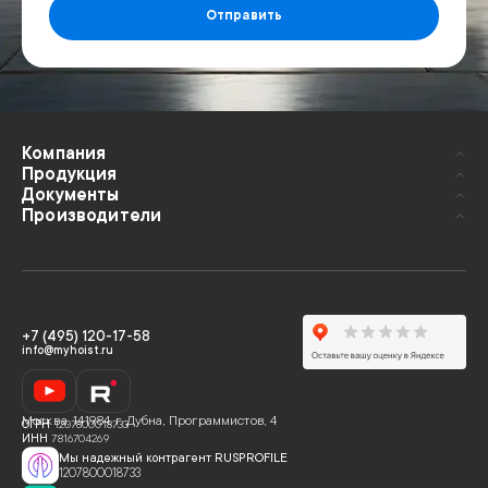
Отправить
Компания
Продукция
Документы
Производители
+7 (495) 120-17-58
info@myhoist.ru
Москва
,
141984, г. Дубна, Программистов, 4
ОГРН
1207800018733
ИНН
7816704269
Мы надежный контрагент RUSPROFILE
1207800018733