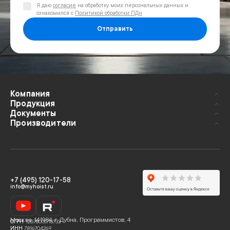
Я даю
согласие
на обработку моих персональных данных и
ознакомился с
Политикой обработки ПДн
Отправить
Компания
Продукция
Документы
Производители
+7 (495) 120-17-58
info@myhoist.ru
Москва
,
141984, г. Дубна, Программистов, 4
ОГРН
1207800018733
ИНН
7816704269