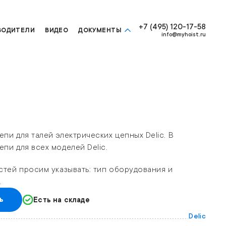
+7 (495) 120-17-58
ВОДИТЕЛИ
ВИДЕО
ДОКУМЕНТЫ
info@myhoist.ru
пи для талей электрических цепных Delic. В
пи для всех моделей Delic.
стей просим указывать: тип оборудования и
.
ь
Есть на складе
Delic