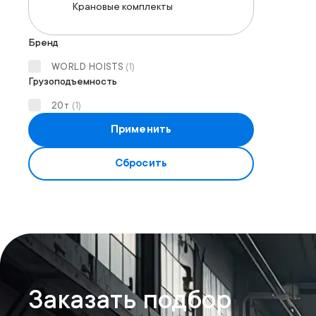
Крановые комплекты
Бренд
WORLD HOISTS
(
1
)
Грузоподъемность
20т
(
1
)
Применить
Сбросить
Заказать подбор