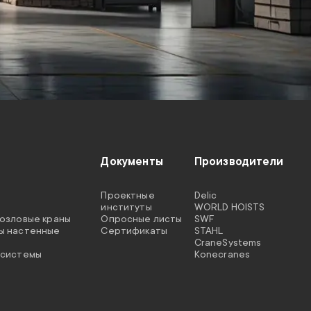
Документы
Производители
Проектные
Delic
институты
WORLD HOISTS
козловые краны
Опросные листы
SWF
ы настенные
Сертификаты
STAHL
CraneSystems
 системы
Konecranes