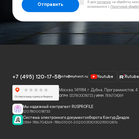
Я даю
согласие
на обработку мои
Отправить
ознакомился с
Политикой обрабо
+7 (495) 120-17-58
Youtube
Rutube
info@myhoist.ru
Москва
,
141984, г. Дубна, Программистов, 4
ОГРН
1207800018733
/ ИНН
7816704269
Мы надежный контрагент RUSPROFILE
1207800018733
Система электронного документооборота Контур.Диадок
2BM-7816704269-781601001-202003130130215100876