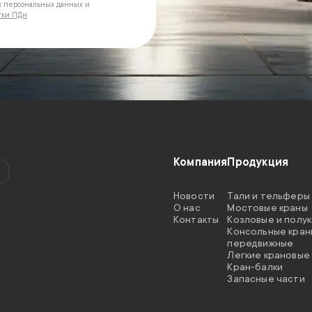
х персональных данных и
тки ПДн
Компания
Продукция
Новости
Тали и тельферы
O нас
Мостовые краны
Контакты
Козловые и полу
Консольные кран
передвижные
Легкие крановые
Кран-балки
Запасные части