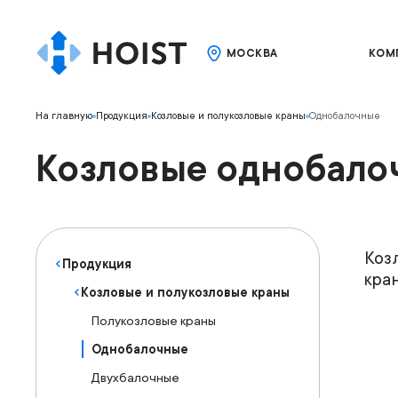
МОСКВА
КОМ
На главную
Продукция
Козловые и полукозловые краны
Однобалочные
Козловые однобало
Грузо
Коз
Продукция
кра
Козловые и полукозловые краны
Полукозловые краны
Однобалочные
Двухбалочные