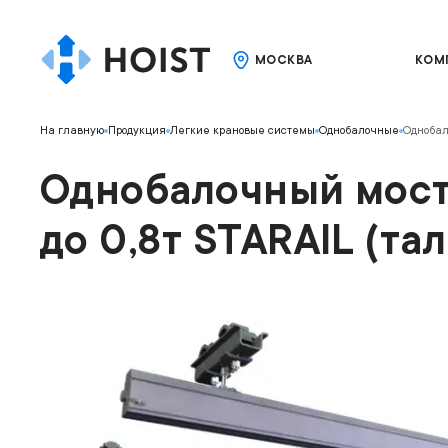
МОСКВА
КОМ
На главную
Продукция
Легкие крановые системы
Однобалочные
Однобал
Однобалочный мосто
до 0,8т STARAIL (тал