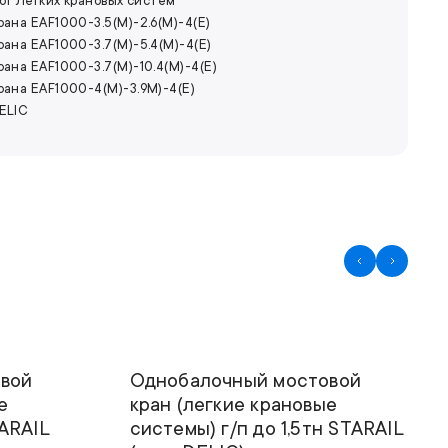
лог Легких крановых систем
ана EAF1000-3.5(M)-2.6(M)-4(E)
ана EAF1000-3.7(M)-5.4(M)-4(E)
ана EAF1000-3.7(M)-10.4(M)-4(E)
рана EAF1000-4(M)-3.9M)-4(E)
ELIC
1т
Грузоподъемность
1,5т
6м
Высота подъема
6м
вой
Однобалочный мостовой
е
кран (легкие крановые
TARAIL
системы) г/п до 1,5тн STARAIL