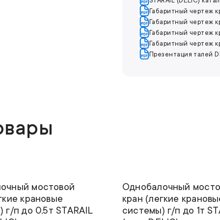
STARAIL (DELIC) ката
Габаритный чертеж кр
Габаритный чертеж кр
Габаритный чертеж кр
Габаритный чертеж к
Презентация талей D
овары
ность
0,5т
Грузоподъемность
ъема
6м
Высота подъема
очный мостовой
Однобалочный мосто
гкие крановые
кран (легкие крановы
 г/п до 0,5т STARAIL
системы) г/п до 1т S