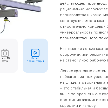
действующем производст
рационально использова
производства и хранения
конструкция моста крана
относительно концевых б
универсальность позвол
производственного пом
Назначение легких крано
сборочных или ремонтных
Ещё
10
Видео
на станок либо рабочую 
фото
презентация
Легкие крановые системы
неблагоприятных условия
на улице, агрессивная а
– это стабильная и бесш
выше по сравнению с кр
состоит из алюминиевог
коррозии и износу.