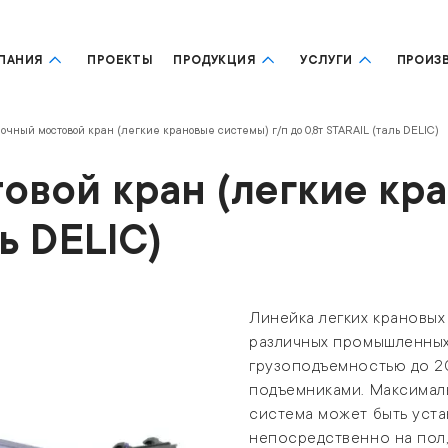
ПАНИЯ
ПРОЕКТЫ
ПРОДУКЦИЯ
УСЛУГИ
ПРОИЗ
очный мостовой кран (легкие крановые системы) г/п до 0,8т STARAIL (таль DELIC)
вой кран (легкие кра
ь DELIC)
Линейка легких крановых
различных промышленных 
грузоподъемностью до 2
подъемниками. Максималь
система может быть уст
непосредственно на пол,