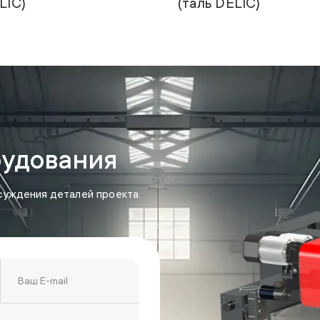
LIC)
(таль DELIC)
рудования
суждения деталей проекта.