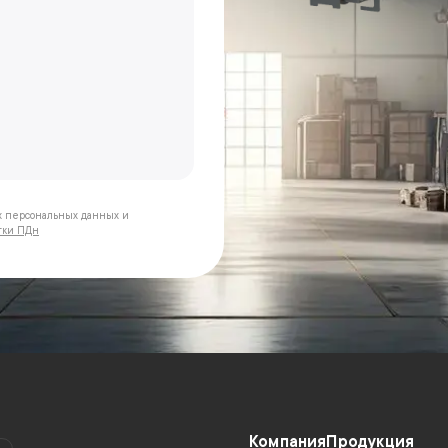
х персональных данных и
тки ПДн
Компания
Продукция