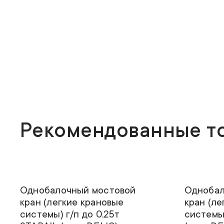
Рекомендованные т
Грузоподъемность
0,25т
Грузоподъем
Высота подъема
6м
Высота под
Однобалочный мостовой
Однобал
кран (легкие крановые
кран (ле
системы) г/п до 0,25т
системы)